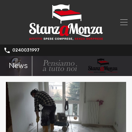
0240031997
News