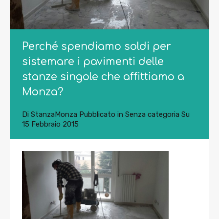
Perché spendiamo soldi per
sistemare i pavimenti delle
stanze singole che affittiamo a
Monza?
Di
StanzaMonza
Pubblicato in
Senza categoria
Su
15 Febbraio 2015