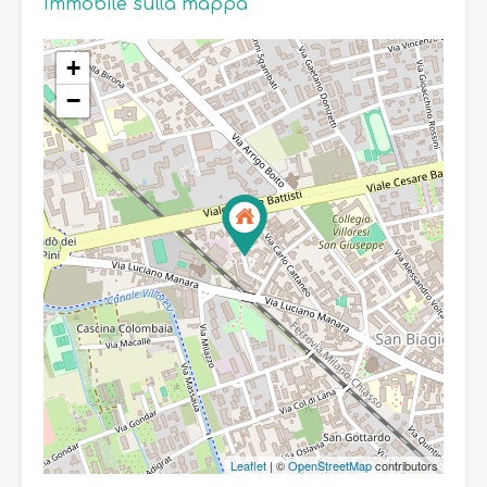
Immobile sulla mappa
+
−
Leaflet
| ©
OpenStreetMap
contributors