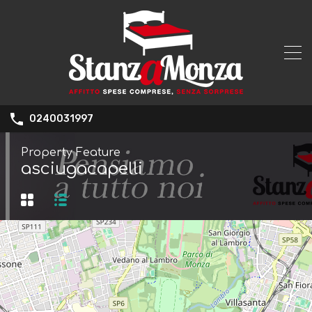
0240031997
Property Feature
asciugacapelli