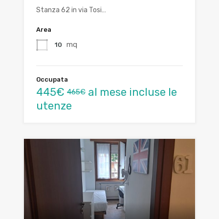
Stanza 62 in via Tosi…
Area
mq
10
Occupata
445€
al mese incluse le
465€
utenze