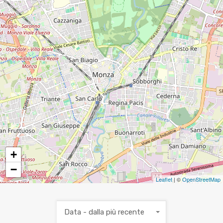
4
6
11
8
2
18
+
−
Leaflet
| ©
OpenStreetMap
Data - dalla più recente