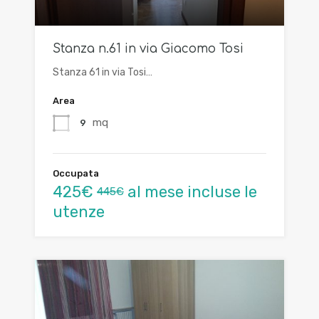
Stanza n.61 in via Giacomo Tosi
Stanza 61 in via Tosi…
Area
mq
9
Occupata
425€
al mese incluse le
445€
utenze