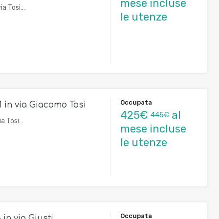
mese incluse
ia Tosi…
le utenze
Occupata
1 in via Giacomo Tosi
425€
al
445€
ia Tosi…
mese incluse
le utenze
Occupata
 in via Giusti