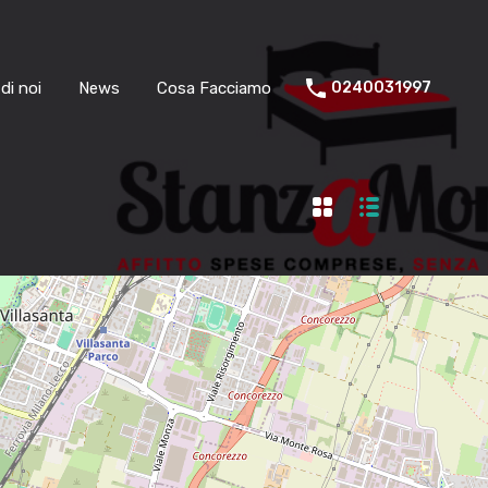
di noi
News
Cosa Facciamo
0240031997