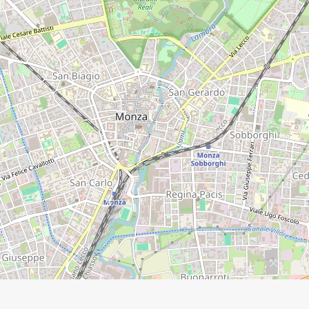
11
8
5