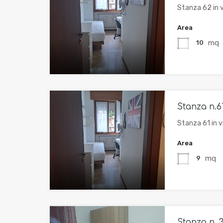
Stanza 62 in v
Area
mq
10
Stanza n.6
Stanza 61 in v
Area
mq
9
Stanza n. 3