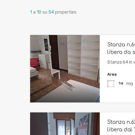
1
a
10
su
54
properties
Stanza n.6
libera da 
Stanza 64 in v
Area
mq
14
Stanza n.6
libera dal