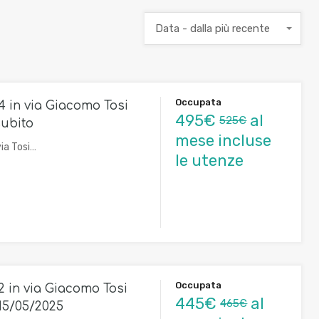
Data - dalla più recente
Occupata
4 in via Giacomo Tosi
495€
al
525€
subito
mese incluse
ia Tosi…
le utenze
Occupata
2 in via Giacomo Tosi
445€
al
465€
 15/05/2025