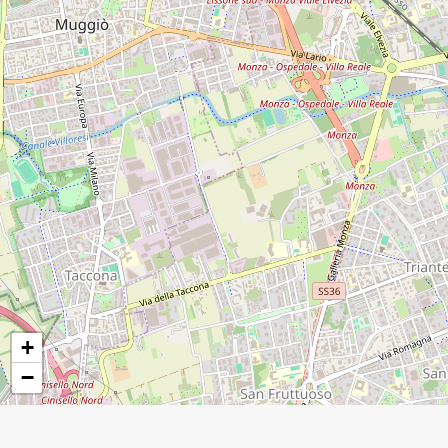
12
+
−