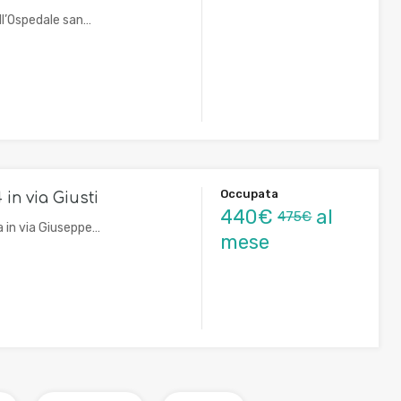
ll’Ospedale san…
Occupata
 in via Giusti
440€
al
475€
a in via Giuseppe…
mese