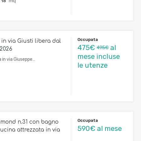
mq
18
Occupata
 in via Giusti libera dal
475€
al
495€
 2026
mese incluse
a in via Giuseppe…
le utenze
Occupata
amond n.31 con bagno
590€ al mese
ucina attrezzata in via