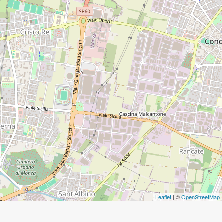
6
2
Leaflet
| ©
OpenStreetMap