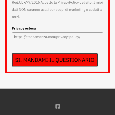
Reg.UE 679/2016 Accetto la PrivacyPolicy del sito. I miei
dati NON saranno usati per scopi di marketing o ceduti a
terzi.
Privacy estesa
SI! MANDAMI IL QUESTIONARIO