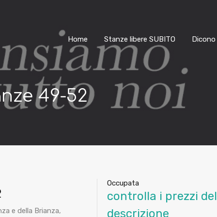
Home
Stanze libere SUBITO
Dicono 
anze 49-52
Occupata
2
controlla i prezzi de
za e della Brianza,
descrizione