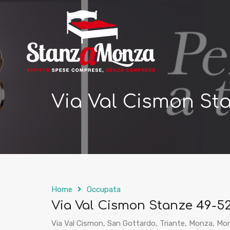
Via Val Cismon St
Home
Occupata
Via Val Cismon Stanze 49-5
Via Val Cismon, San Gottardo, Triante, Monza, Mon