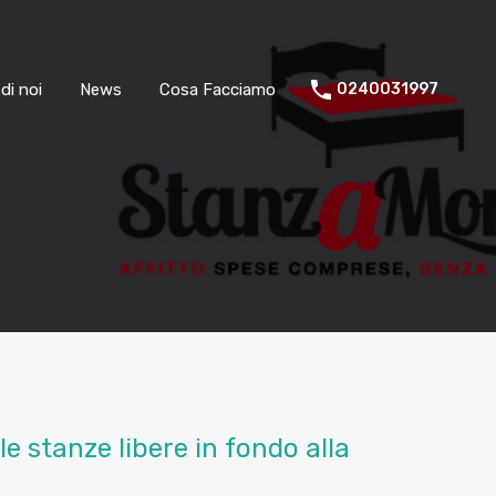
di noi
News
Cosa Facciamo
0240031997
lle stanze libere in fondo alla