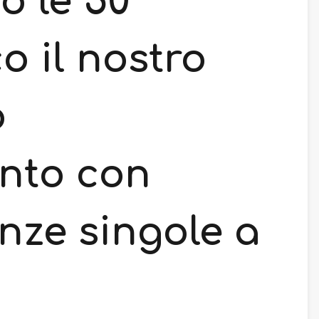
o le 50
o il nostro
o
nto con
nze singole a