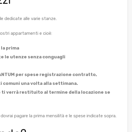
zzi
de dedicate alle varie stanze.
 nostri appartamenti e cioè:
 la prima
tte le utenze senza conguagli
ANTUM per spese registrazione contratto,
ti comuni una volta alla settimana.
ti verrà restituito al termine della locazione se
e dovrai pagare la prima mensilità e le spese indicate sopra.