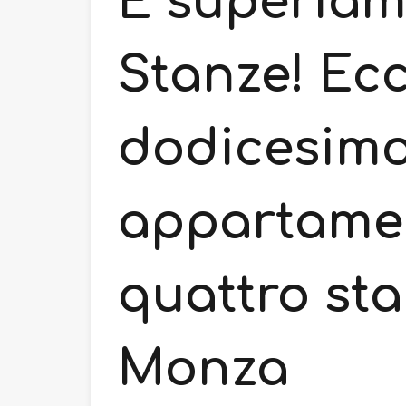
E superiam
Stanze! Ecc
dodicesim
appartame
quattro sta
Monza