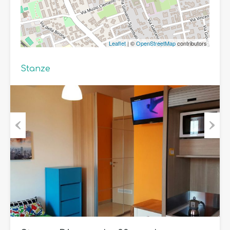
Leaflet
| ©
OpenStreetMap
contributors
Stanze
Previous
Next