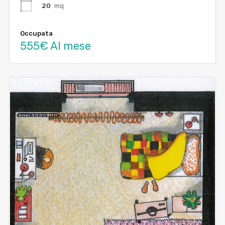
20
mq
Occupata
555€ Al mese