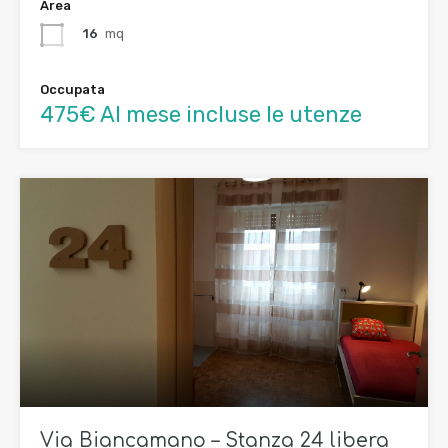
Area
16
mq
Occupata
475€ Al mese incluse le utenze
Via Biancamano – Stanza 24 libera