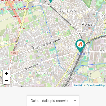
4
+
−
Leaflet
| ©
OpenStreetMap
Data - dalla più recente