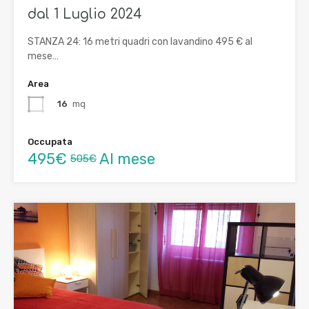
dal 1 Luglio 2024
STANZA 24: 16 metri quadri con lavandino 495 € al
mese…
Area
16
mq
Occupata
495€
Al mese
505€