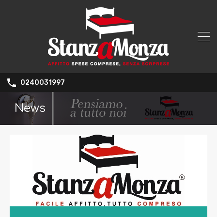
0240031997
News