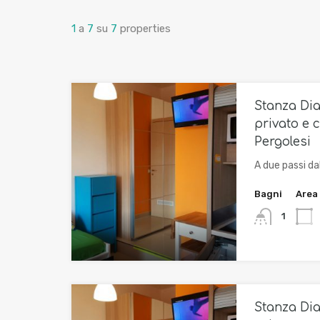
1
a
7
su
7
properties
Stanza Di
privato e c
Pergolesi
A due passi da
Bagni
Area
1
Stanza Di