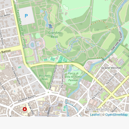
Leaflet
| ©
OpenStreetMap