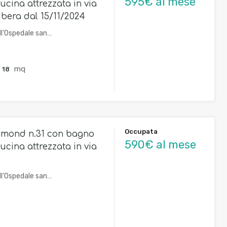
595€ al mese
ucina attrezzata in via
libera dal 15/11/2024
ll’Ospedale san…
mq
18
Occupata
amond n.31 con bagno
590€ al mese
ucina attrezzata in via
ll’Ospedale san…