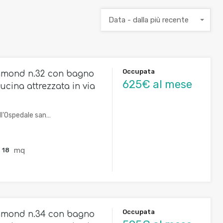
Data - dalla più recente
Occupata
amond n.32 con bagno
625€ al mese
ucina attrezzata in via
ll’Ospedale san…
mq
18
Occupata
amond n.34 con bagno