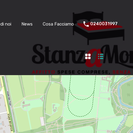
di noi
News
Cosa Facciamo
0240031997