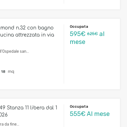
Occupata
amond n.32 con bagno
595€
al
625€
ucina attrezzata in via
mese
ll’Ospedale san…
mq
18
Occupata
49 Stanza 11 libera dal 1
555€ Al mese
026
ra da fine…