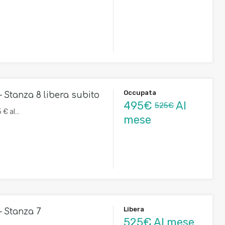
Occupata
– Stanza 8 libera subito
495€
Al
525€
 € al…
mese
Libera
– Stanza 7
525€ Al mese