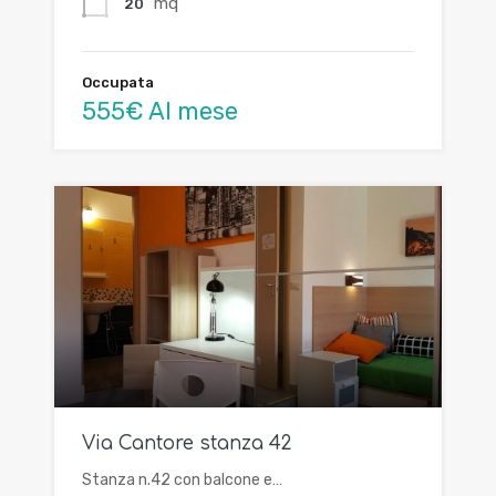
mq
20
Occupata
555€ Al mese
Via Cantore stanza 42
Stanza n.42 con balcone e…