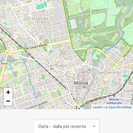
4
4
+
−
Leaflet
| ©
OpenStreetMap
Data - dalla più recente