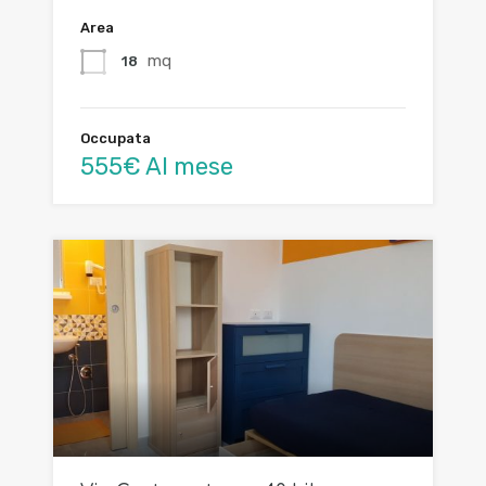
Area
mq
18
Occupata
555€ Al mese