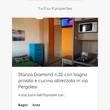
1
a
9
su
9
properties
Stanza Diamond n.32 con bagno
privato e cucina attrezzata in via
Pergolesi
A due passi dall’Ospedale san…
Bagni
Area